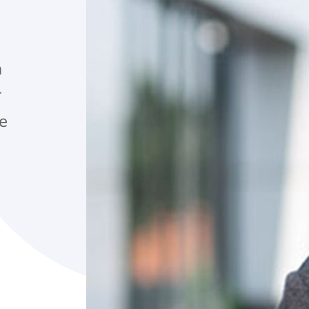
m
r
e