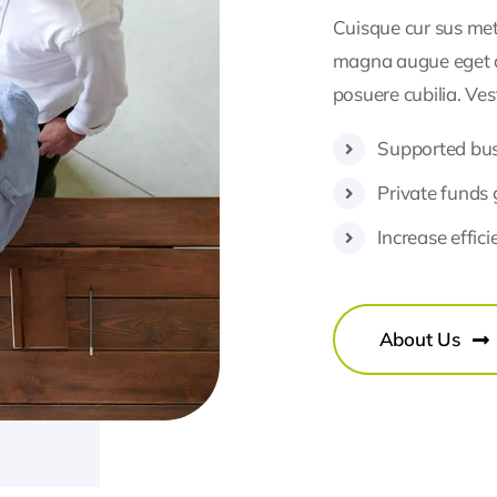
Cuisque cur sus me
magna augue eget di
posuere cubilia. Ves
Supported busi
Private funds 
Increase effic
About Us