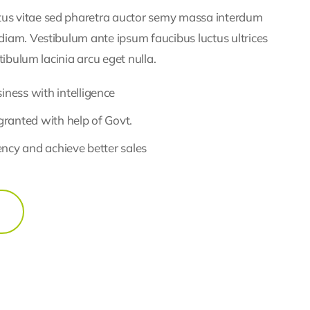
tus vitae
sed pharetra auctor
semy massa interdum
am. Vestibulum ante ipsum faucibus luctus ultrices
tibulum lacinia arcu eget nulla.
ness with intelligence
granted with help of Govt.
iency and achieve better sales