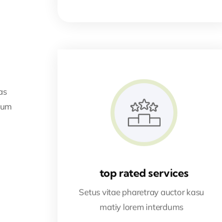
as
sum
top rated services
Setus vitae pharetray auctor kasu
matiy lorem interdums