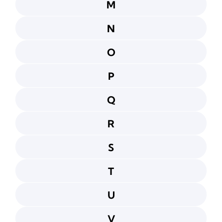
M
N
O
P
Q
R
S
T
U
V