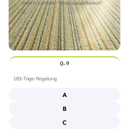
search_content=“stlex_steuerlexikon“
/]
0-9
183-Tage-Regelung
A
B
C