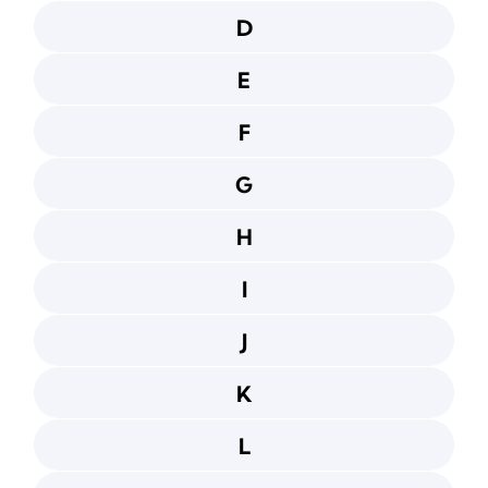
D
E
F
G
H
I
J
K
L