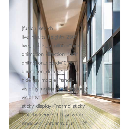
Fragen Sie Ihre Kanzlei
[fusion_search
Kontakt
live_results_height=“250″
live_results_scrollbar=“hidden“
animation_direction=“left“
animation_speed=“0.3″
animation_delay=“0″
hide_on_mobile=“small-
visibility,medium-visibility,large-
visibility“
sticky_display=“normal,sticky“
placeholder=“Schlüsselwörter
eingeben“ border_radius=“12″