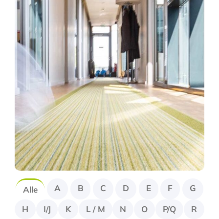
Fragen Sie Ihre Kanzlei
Kontakt
A
B
C
D
E
F
G
Alle
H
I/J
K
L / M
N
O
P/Q
R