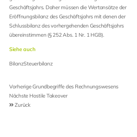
Geschäftsjahrs. Daher müssen die Wertansätze der
Eröffnungsbilanz des Geschäftsjahrs mit denen der
Schlussbilanz des vorhergehenden Geschäftsjahrs
übereinstimmen (§ 252 Abs. 1 Nr. 1 HGB).
Siehe auch
Bilanz
Steuerbilanz
Beitragsnavigation
Vorherige
Vorherige
Grundbegriffe des Rechnungswesens
Post
Nächste
Nächste
Hostile Takeover
Post
Zurück