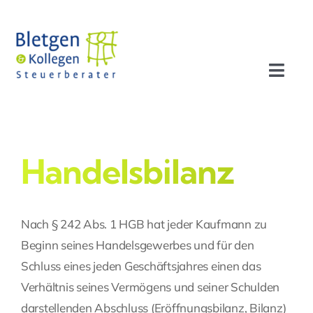
Zum
Inhalt
springen
Toggl
Navig
Aktuelles
Profil
Handelsbilanz
Leistungen
Nach § 242 Abs. 1 HGB hat jeder Kaufmann zu
Beginn seines Handelsgewerbes und für den
Team
Schluss eines jeden Geschäftsjahres einen das
Verhältnis seines Vermögens und seiner Schulden
Stellenangebote
darstellenden Abschluss (Eröffnungsbilanz, Bilanz)