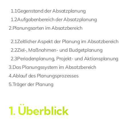
1.1
Gegenstand der Absatzplanung
Fragen Sie Ihre Kanzlei
1.2
Aufgabenbereich der Absatzplanung
2.
Planungsarten im Absatzbereich
Kontakt
2.1
Zeitlicher Aspekt der Planung im Absatzbereich
2.2
Ziel-, Maßnahmen- und Budgetplanung
2.3
Periodenplanung, Projekt- und Aktionsplanung
3.
Das Planungssystem im Absatzbereich
4.
Ablauf des Planungsprozesses
5.
Träger der Planung
1. Überblick