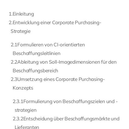
Fragen Sie Ihre Kanzlei
1.
Einleitung
2.
Entwicklung einer Corporate Purchasing-
Kontakt
Strategie
2.1
Formulieren von CI-orientierten
Beschaffungsleitlinien
2.2
Ableitung von Soll-Imagedimensionen für den
Beschaffungsbereich
2.3
Umsetzung eines Corporate Purchasing-
Konzepts
2.3.1
Formulierung von Beschaffungszielen und -
strategien
2.3.2
Entscheidung über Beschaffungsmärkte und
Lieferanten