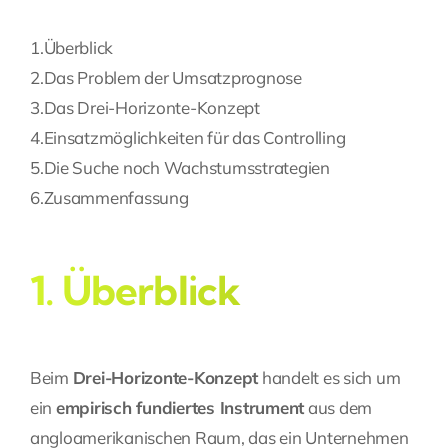
Fragen Sie Ihre Kanzlei
1.
Überblick
2.
Das Problem der Umsatzprognose
Kontakt
3.
Das Drei-Horizonte-Konzept
4.
Einsatzmöglichkeiten für das Controlling
5.
Die Suche noch Wachstumsstrategien
6.
Zusammenfassung
1. Überblick
Beim
Drei-Horizonte-Konzept
handelt es sich um
ein
empirisch fundiertes Instrument
aus dem
angloamerikanischen Raum, das ein Unternehmen