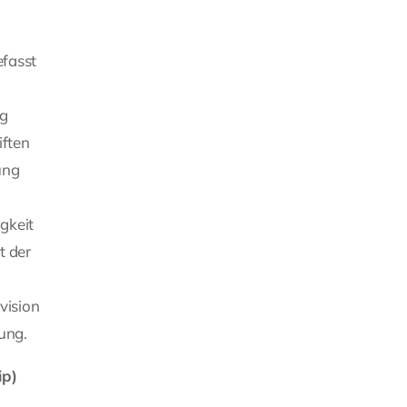
fasst
ng
iften
ung
gkeit
t der
vision
ung.
ip)