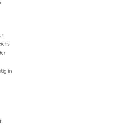
n
en
eichs
der
tig in
t,