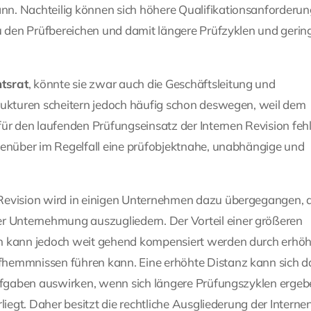
nn. Nachteilig können sich höhere Qualifikationsanforderu
zu den Prüfbereichen und damit längere Prüfzyklen und gerin
htsrat
, könnte sie zwar auch die Geschäftsleitung und
rukturen scheitern jedoch häufig schon deswegen, weil dem
ür den laufenden Prüfungseinsatz der Internen Revision fehl
genüber im Regelfall eine prüfobjektnahe, unabhängige und
Revision wird in einigen Unternehmen dazu übergegangen, d
r Unternehmung auszugliedern. Der Vorteil einer größeren
en kann jedoch weit gehend kompensiert werden durch erhöh
fhemmnissen führen kann. Eine erhöhte Distanz kann sich d
aufgaben auswirken, wenn sich längere Prüfungszyklen erge
liegt. Daher besitzt die rechtliche Ausgliederung der Interne