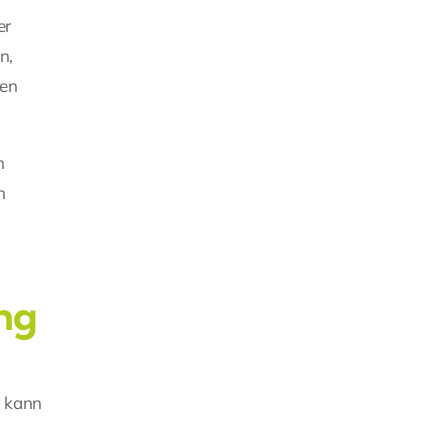
er
n,
ren
n
n
ung
h kann