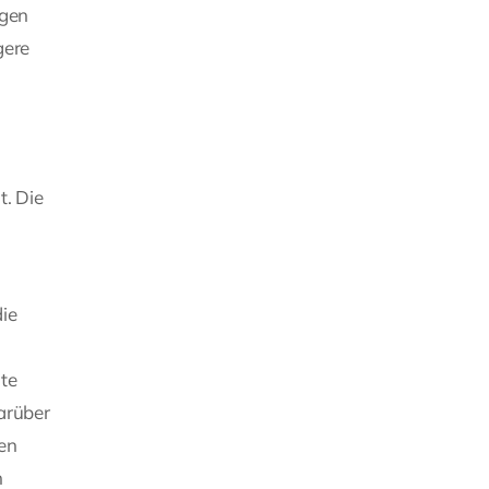
ngen
gere
t. Die
ie
te
arüber
ben
n