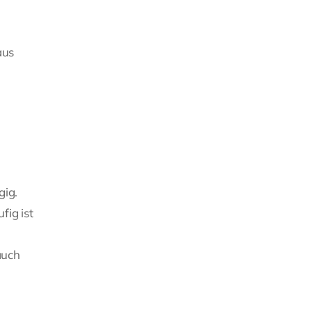
aus
gig.
fig ist
auch