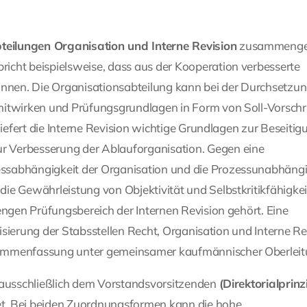
teilungen Organisation und Interne Revision
zusammenge
icht beispielsweise, dass aus der Kooperation verbesserte
können. Die Organisationsabteilung kann bei der Durchsetzu
mitwirken und Prüfungsgrundlagen in Form von Soll-Vorschr
liefert die Interne Revision wichtige Grundlagen zur Beseitig
 Verbesserung der Ablauforganisation. Gegen eine
ssabhängigkeit der Organisation und die Prozessunabhängi
ie Gewährleistung von Objektivität und Selbstkritikfähigkei
engen Prüfungsbereich der Internen Revision gehört. Eine
alisierung der Stabsstellen Recht, Organisation und Interne Re
sammenfassung unter gemeinsamer kaufmännischer Oberleit
st ausschließlich dem Vorstandsvorsitzenden
(Direktorialprinz
. Bei beiden Zuordnungsformen kann die hohe