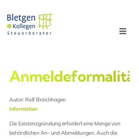
Zum
Inhalt
springen
Toggl
Navig
Aktuelles
Profil
Anmeldeformalitä
Leistungen
Autor: Rolf Broichhagen
Information
Team
Die Existenzgründung erfordert eine Menge von
Stellenangebote
behördlichen An- und Abmeldungen. Auch die