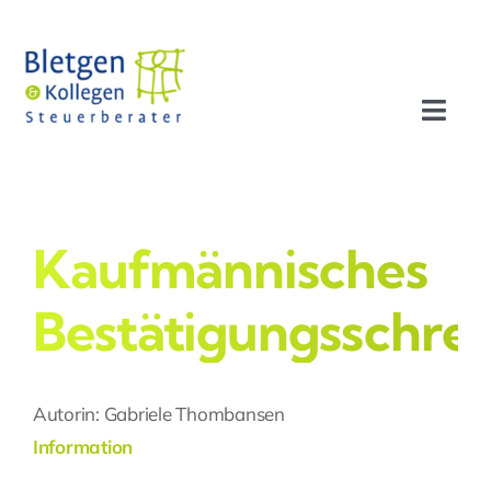
Zum
Inhalt
springen
Toggl
Navig
Aktuelles
Profil
Kaufmännisches
Bestätigungsschre
Leistungen
Team
Autorin: Gabriele Thombansen
Information
Stellenangebote