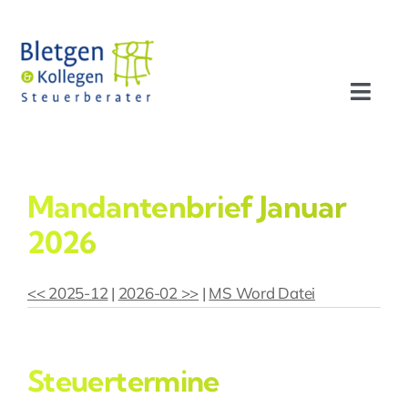
Zum
Inhalt
springen
Toggl
Navig
Aktuelles
Mandantenbrief Januar
Profil
2026
Leistungen
<< 2025-12
|
2026-02 >>
|
MS Word Datei
Team
Steuertermine
Stellenangebote