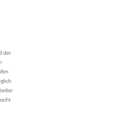
9 der
h
ufen
glich
beiter
macht