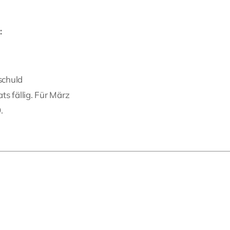
:
schuld
s fällig. Für März
.