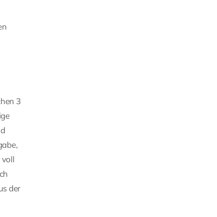
en
chen 3
ige
nd
gabe,
voll
ich
us der