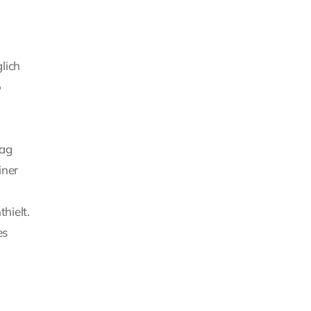
lich
o
rag
iner
hielt.
es