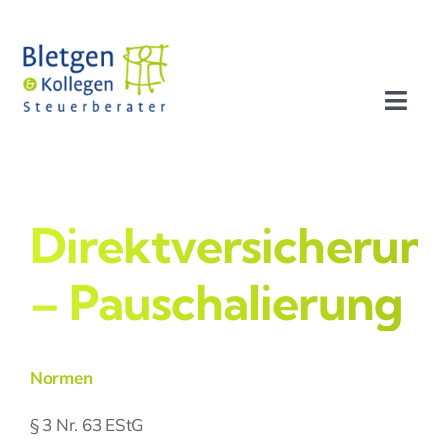
Zum
Inhalt
springen
Toggl
Navig
Aktuelles
Profil
Direktversicherun
– Pauschalierung
Leistungen
Team
Normen
Stellenangebote
§ 3 Nr. 63 EStG