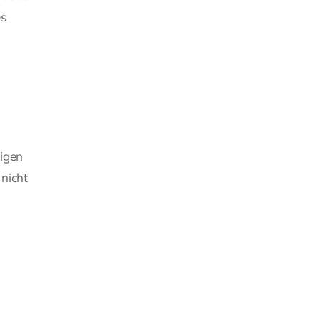
es
ligen
 nicht