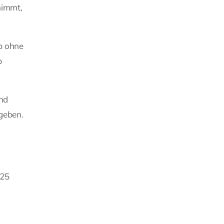
rnimmt,
eb ohne
b
und
rgeben.
 25