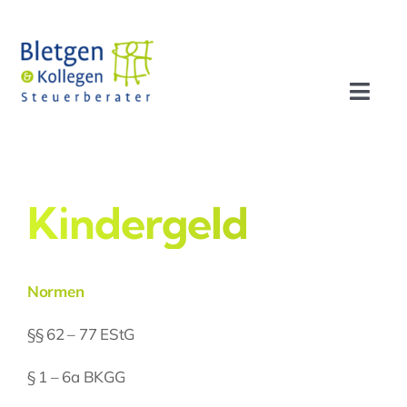
Zum
Inhalt
springen
Toggl
Navig
Aktuelles
Profil
Kindergeld
Leistungen
Normen
Team
§§ 62 – 77 EStG
§ 1 – 6a BKGG
Stellenangebote