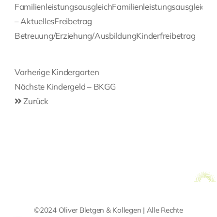
Familienleistungsausgleich
Familienleistungsausgleich
– Aktuelles
Freibetrag
Betreuung/Erziehung/Ausbildung
Kinderfreibetrag
Beitragsnavigation
Vorherige
Vorherige
Kindergarten
Post
Nächste
Nächste
Kindergeld – BKGG
Post
Zurück
©2024 Oliver Bletgen & Kollegen | Alle Rechte