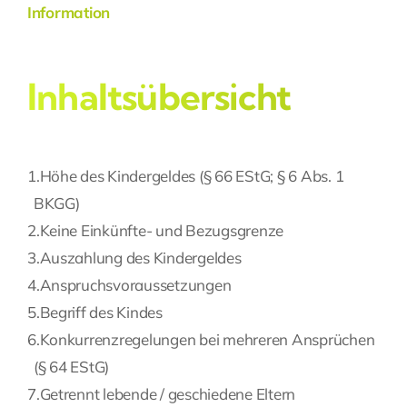
Information
Fragen Sie Ihre Kanzlei
Inhaltsübersicht
Kontakt
1.
Höhe des Kindergeldes (§ 66 EStG; § 6 Abs. 1
BKGG)
2.
Keine Einkünfte- und Bezugsgrenze
3.
Auszahlung des Kindergeldes
4.
Anspruchsvoraussetzungen
5.
Begriff des Kindes
6.
Konkurrenzregelungen bei mehreren Ansprüchen
(§ 64 EStG)
7.
Getrennt lebende / geschiedene Eltern