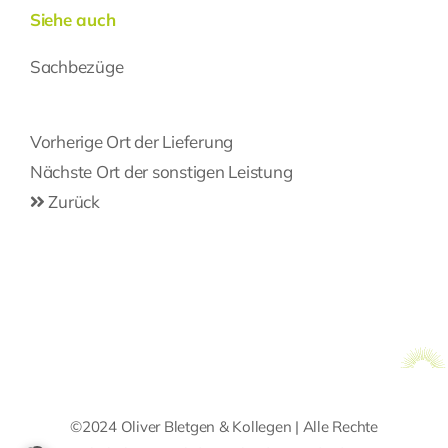
Siehe auch
Sachbezüge
Beitragsnavigation
Vorherige
Vorherige
Ort der Lieferung
Post
Nächste
Nächste
Ort der sonstigen Leistung
Post
Zurück
©2024 Oliver Bletgen & Kollegen | Alle Rechte