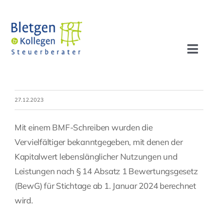
Zum
Inhalt
springen
Toggl
Navig
Aktuelles
27.12.2023
Profil
Mit einem BMF-Schreiben wurden die
Leistungen
Vervielfältiger bekanntgegeben, mit denen der
Kapitalwert lebenslänglicher Nutzungen und
Leistungen nach § 14 Absatz 1 Bewertungsgesetz
Team
(BewG) für Stichtage ab 1. Januar 2024 berechnet
wird.
Stellenangebote