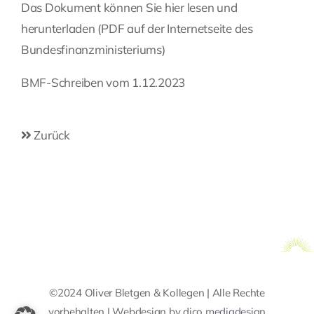
Das Dokument können Sie hier lesen und
Fragen Sie Ihre Kanzlei
herunterladen
(PDF auf der Internetseite des
Bundesfinanzministeriums)
Kontakt
BMF-Schreiben vom 1.12.2023
Zurück
©2024 Oliver Bletgen & Kollegen | Alle Rechte
vorbehalten | Webdesign by
dico mediadesign