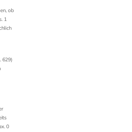
men, ob
. 1
chlich
. 629)
n
er
its
x. 0