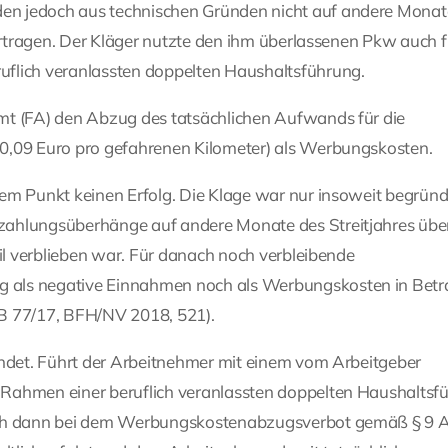
en jedoch aus technischen Gründen nicht auf andere Monat
bertragen. Der Kläger nutzte den ihm überlassenen Pkw auch f
uflich veranlassten doppelten Haushaltsführung.
mt (FA) den Abzug des tatsächlichen Aufwands für die
0,09 Euro pro gefahrenen Kilometer) als Werbungskosten.
em Punkt keinen Erfolg. Die Klage war nur insoweit begründe
zahlungsüberhänge auf andere Monate des Streitjahres über
eil verblieben war. Für danach noch verbleibende
 als negative Einnahmen noch als Werbungskosten in Betr
 B 77/17, BFH/NV 2018, 521).
ündet. Führt der Arbeitnehmer mit einem vom Arbeitgeber
 Rahmen einer beruflich veranlassten doppelten Haushaltsf
auch dann bei dem Werbungskostenabzugsverbot gemäß § 9 A