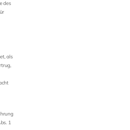
e des
ür
t, als
trug,
acht
ührung
bs. 1