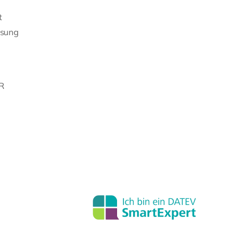
t
ssung
 R