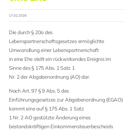
Fragen Sie Ihre Kanzlei
17.02.2026
Kontakt
Die durch § 20a des
Lebenspartnerschaftsgesetzes ermöglichte
Umwandlung einer Lebenspartnerschaft
in eine Ehe stellt ein rückwirkendes Ereignis im
Sinne des § 175 Abs. 1 Satz 1
Nr. 2 der Abgabenordnung (AO) dar.
Nach Art. 97 § 9 Abs. 5 des
Einführungsgesetzes zur Abgabenordnung (EGAO)
kommt eine auf § 175 Abs. 1 Satz
1 Nr. 2 AO gestützte Änderung eines
bestandskräftigen Einkommensteuerbescheids