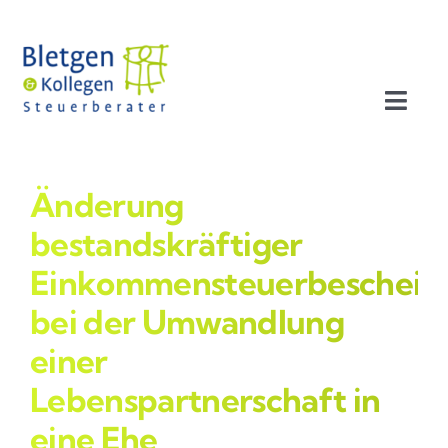
Zum
Inhalt
springen
Toggl
Navig
Aktuelles
Änderung
Profil
bestandskräftiger
Einkommensteuerbescheid
Leistungen
bei der Umwandlung
einer
Team
Lebenspartnerschaft in
Stellenangebote
eine Ehe