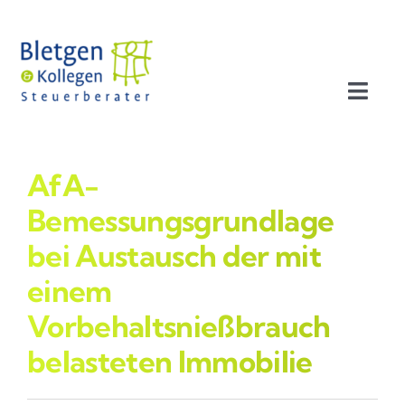
Zum
Inhalt
springen
Toggl
Navig
Aktuelles
AfA-
Profil
Bemessungsgrundlage
bei Austausch der mit
Leistungen
einem
Vorbehaltsnießbrauch
Team
belasteten Immobilie
Stellenangebote