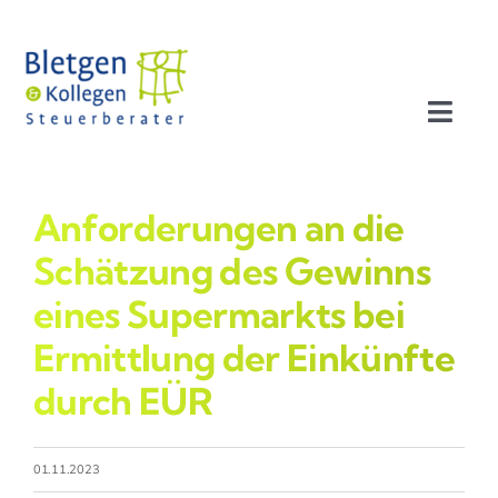
Zum
Inhalt
springen
Toggl
Navig
Aktuelles
Anforderungen an die
Profil
Schätzung des Gewinns
eines Supermarkts bei
Leistungen
Ermittlung der Einkünfte
durch EÜR
Team
Stellenangebote
01.11.2023