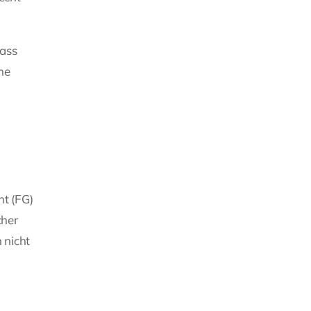
dass
ne
ht (FG)
cher
 nicht