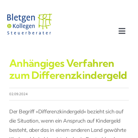
Zum
Inhalt
springen
Toggl
Navig
Aktuelles
Anhängiges Verfahren
Profil
zum Differenzkindergeld
Leistungen
02.09.2024
Team
Der Begriff »Differenzkindergeld« bezieht sich auf
die Situation, wenn ein Anspruch auf Kindergeld
Stellenangebote
besteht, aber das in einem anderen Land gewährte