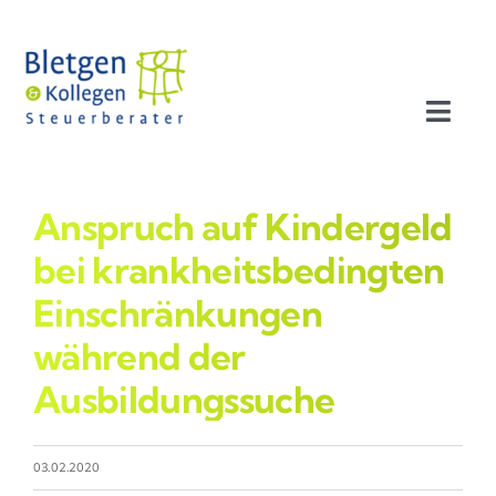
Zum
Inhalt
springen
Toggl
Navig
Aktuelles
Anspruch auf Kindergeld
Profil
bei krankheitsbedingten
Einschränkungen
Leistungen
während der
Ausbildungssuche
Team
Stellenangebote
03.02.2020