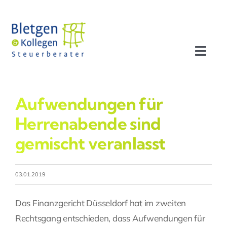
Zum
Inhalt
springen
Toggl
Navig
Aktuelles
Aufwendungen für
Profil
Herrenabende sind
gemischt veranlasst
Leistungen
03.01.2019
Team
Das Finanzgericht Düsseldorf hat im zweiten
Stellenangebote
Rechtsgang entschieden, dass Aufwendungen für