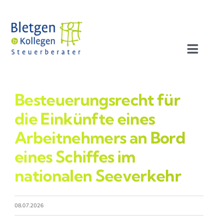
Zum
Inhalt
springen
Toggl
Navig
Aktuelles
Besteuerungsrecht für
Profil
die Einkünfte eines
Arbeitnehmers an Bord
Leistungen
eines Schiffes im
nationalen Seeverkehr
Team
Stellenangebote
08.07.2026