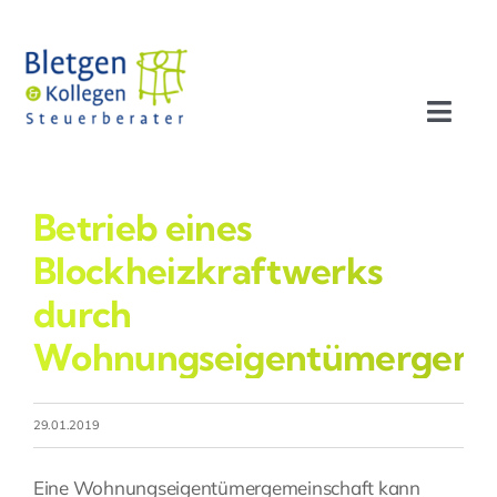
Zum
Inhalt
springen
Toggl
Navig
Aktuelles
Betrieb eines
Profil
Blockheizkraftwerks
durch
Leistungen
Wohnungseigentümergeme
Team
29.01.2019
Stellenangebote
Eine Wohnungseigentümergemeinschaft kann