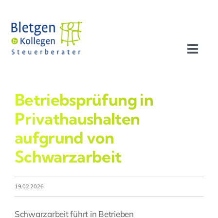
Zum
Inhalt
springen
Toggl
Navig
Aktuelles
Betriebsprüfung in
Profil
Privathaushalten
aufgrund von
Leistungen
Schwarzarbeit
Team
19.02.2026
Stellenangebote
Schwarzarbeit führt in Betrieben