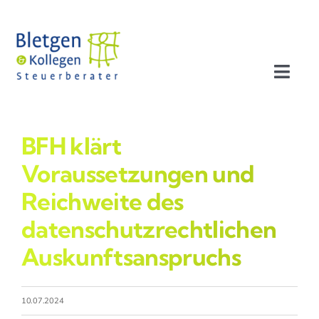
Zum
Inhalt
springen
Toggl
Navig
Aktuelles
BFH klärt
Profil
Voraussetzungen und
Reichweite des
Leistungen
datenschutzrechtlichen
Auskunftsanspruchs
Team
Stellenangebote
10.07.2024