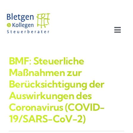
Zum
Inhalt
springen
Toggl
Navig
Aktuelles
BMF: Steuerliche
Profil
Maßnahmen zur
Berücksichtigung der
Leistungen
Auswirkungen des
Coronavirus (CO­VID-
Team
19/SARS-CoV-2)
Stellenangebote