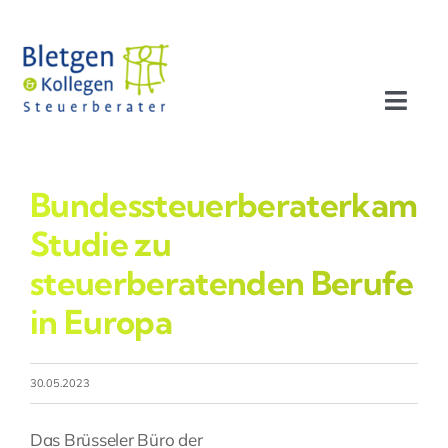
Zum
Inhalt
springen
Toggl
Navig
Aktuelles
Bundessteuerberaterkamm
Profil
Studie zu
steuerberatenden Berufe
Leistungen
in Europa
Team
30.05.2023
Stellenangebote
Das Brüsseler Büro der