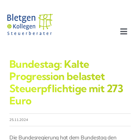
Zum
Inhalt
springen
Toggl
Navig
Aktuelles
Bundestag: Kalte
Profil
Progression belastet
Steuerpflichtige mit 273
Leistungen
Euro
Team
25.11.2024
Stellenangebote
Die Bundesregierung hat dem Bundestag den