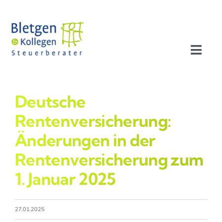
Zum
Inhalt
springen
Toggl
Navig
Aktuelles
Deutsche
Profil
Rentenversicherung:
Änderungen in der
Leistungen
Rentenversicherung zum
1. Januar 2025
Team
Stellenangebote
27.01.2025