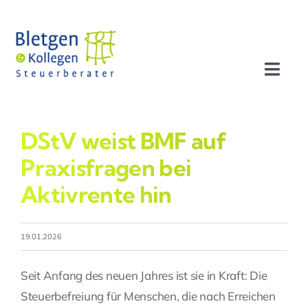
Zum
Inhalt
springen
Toggl
Navig
Aktuelles
DStV weist BMF auf
Profil
Praxisfragen bei
Aktivrente hin
Leistungen
19.01.2026
Team
Seit Anfang des neuen Jahres ist sie in Kraft: Die
Stellenangebote
Steuerbefreiung für Menschen, die nach Erreichen