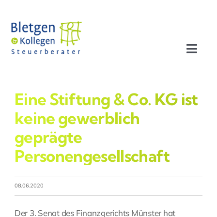
Zum
Inhalt
springen
Toggl
Navig
Aktuelles
Eine Stiftung & Co. KG ist
Profil
keine gewerblich
geprägte
Leistungen
Personengesellschaft
Team
08.06.2020
Stellenangebote
Der 3. Senat des Finanzgerichts Münster hat