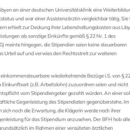
ibyen an einer deutschen Universitätsklinik eine Weiterbildu
tstatus und war einer Assistenzärztin vergleichbar tätig. Si
ern erhielt zur Deckung ihrer Lebenshaltungskosten aus Lib
istungen als sonstige Einkünfte gemäß § 22 Nr. 1 des
) meinte hingegen, die Stipendien seien keine steuerbaren
Urteil auf und verwies den Rechtsstreit zur weiteren
– einkommensteuerbare wiederkehrende Bezüge i.S. von § 22
n Einkunftsart (z.B. Arbeitslohn) zuzuordnen seien und nicht
echtspflicht vom Stipendiengeber gezahlt würden. An einer so
haftliche Gegenleistung des Stipendiaten gegenüberstehe. Im
n sich noch die Erwartung, die Klägerin werde nach ihrer
Gegenleistung für das Stipendium anzusehen. Der BFH hob all
grundsätzlich im Rahmen einer vergüteten ärztlichen