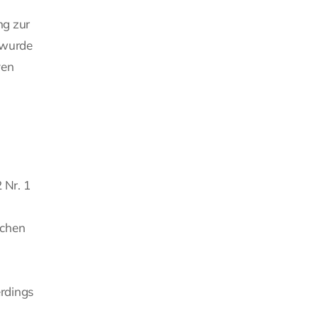
ng zur
e wurde
yen
 Nr. 1
lchen
erdings