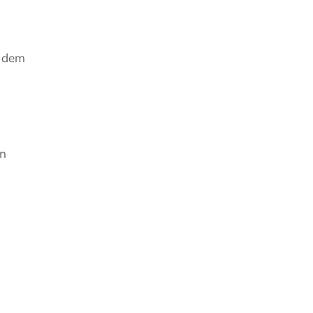
t dem
en