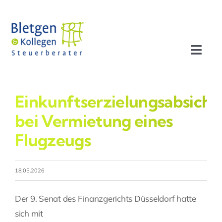
Zum
Inhalt
springen
Toggl
Navig
Aktuelles
Einkunftserzielungsabsicht
Profil
bei Vermietung eines
Flugzeugs
Leistungen
18.05.2026
Team
Der 9. Senat des Finanzgerichts Düsseldorf hatte
Stellenangebote
sich mit