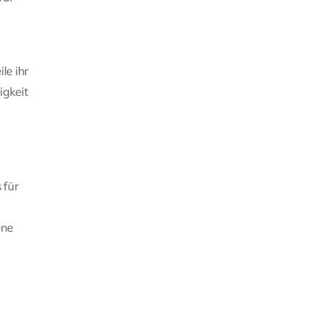
le ihr
igkeit
 für
ene