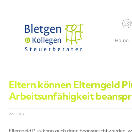
Zum
Inhalt
springen
Home
Eltern können Elterngeld Pl
Arbeitsunfähigkeit beansp
27.09.2023
Elterngeld Plus kann auch dann beansprucht werden, w