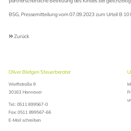
partnerschaftliche Betreuung des Kindes bei gleichzeitiger
BSG, Pressemitteilung vom 07.09.2023 zum Urteil B 10
Zurück
Oliver Bletgen Steuerberater
U
Werftstraße 9
M
30163 Hannover
F
u
Tel.:
0511 899567-0
Fax: 0511 899567-66
E-Mail schreiben