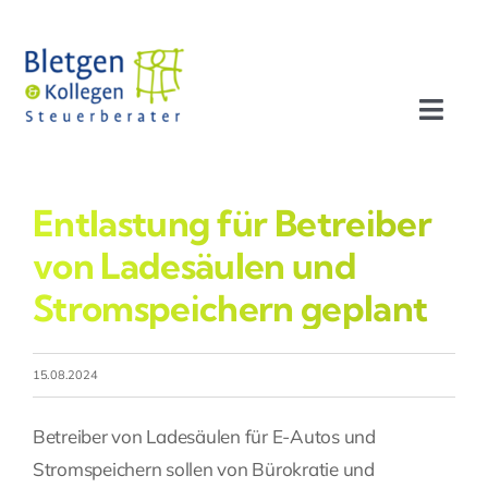
Zum
Inhalt
springen
Toggl
Navig
Aktuelles
Entlastung für Betreiber
Profil
von Ladesäulen und
Stromspeichern geplant
Leistungen
15.08.2024
Team
Betreiber von Ladesäulen für E-Autos und
Stellenangebote
Stromspeichern sollen von Bürokratie und