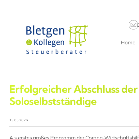
Zum
Inhalt
springen
Home
Erfolgreicher Abschluss der
Soloselbstständige
13.05.2026
Als erstes großes Programm der Corona-Wirtschaftshilf