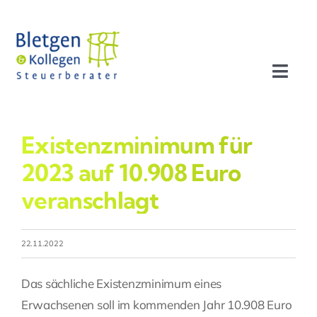
Zum
Inhalt
springen
Toggl
Navig
Aktuelles
Existenzminimum für
Profil
2023 auf 10.908 Euro
veranschlagt
Leistungen
22.11.2022
Team
Das sächliche Existenzminimum eines
Stellenangebote
Erwachsenen soll im kommenden Jahr 10.908 Euro