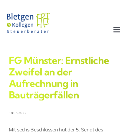
Zum
Inhalt
springen
Toggl
Navig
Aktuelles
FG Münster: Ernstliche
Profil
Zweifel an der
Aufrechnung in
Leistungen
Bauträgerfällen
Team
18.05.2022
Stellenangebote
Mit sechs Beschlüssen hat der 5. Senat des