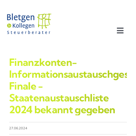
Zum
Inhalt
springen
Toggl
Navig
Aktuelles
Finanzkonten-
Profil
Informationsaustauschgeset
Finale -
Leistungen
Staatenaustauschliste
2024 bekannt gegeben
Team
Stellenangebote
27.06.2024