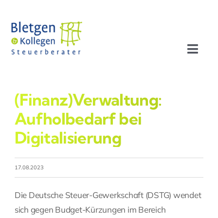
Zum
Inhalt
springen
Toggl
Navig
Aktuelles
(Finanz)Verwaltung:
Profil
Aufholbedarf bei
Digitalisierung
Leistungen
17.08.2023
Team
Die Deutsche Steuer-Gewerkschaft (DSTG) wendet
Stellenangebote
sich gegen Budget-Kürzungen im Bereich