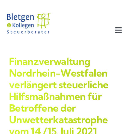
Zum
Inhalt
springen
Toggl
Navig
Aktuelles
Finanzverwaltung
Profil
Nordrhein-Westfalen
verlängert steuerliche
Leistungen
Hilfsmaßnahmen für
Betroffene der
Team
Unwetterkatastrophe
Stellenangebote
vom 14./15. Juli 2021