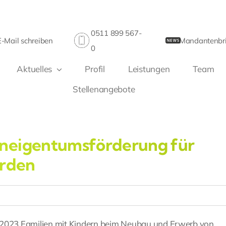
0511 899 567-
E-Mail schreiben
Mandantenbri
0
Aktuelles
Profil
Leistungen
Team
Stellenangebote
hneigentumsförderung für
erden
i 2023 Familien mit Kindern beim Neubau und Erwerb von