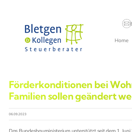
Zum
Inhalt
springen
Home
Förderkonditionen bei Wo
Familien sollen geändert w
06.09.2023
Das Bundesbauministerium unterstützt seit dem 1. Jun