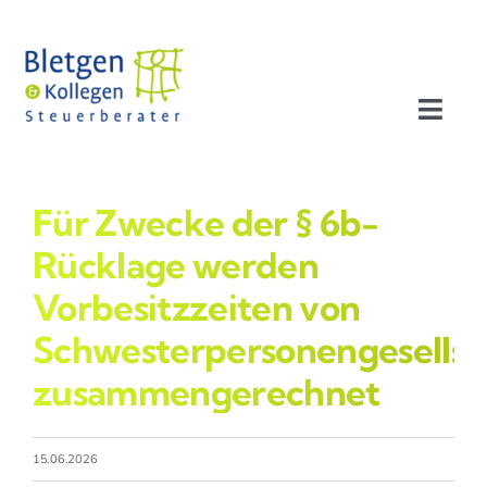
Zum
Inhalt
springen
Toggl
Navig
Aktuelles
Für Zwecke der § 6b-
Profil
Rücklage werden
Vorbesitzzeiten von
Leistungen
Schwesterpersonengesellsc
zusammengerechnet
Team
Stellenangebote
15.06.2026