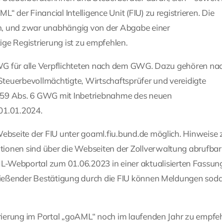
 der Financial Intelligence Unit (FIU) zu registrieren. Die
n, und zwar unabhängig von der Abgabe einer
ge Registrierung ist zu empfehlen.
 GWG für alle Verpflichteten nach dem GWG. Dazu gehören nac
teuerbevollmächtigte, Wirtschaftsprüfer und vereidigte
 § 59 Abs. 6 GWG mit Inbetriebnahme des neuen
01.01.2024.
Webseite der FIU unter goaml.fiu.bund.de möglich. Hinweise
ionen sind über die Webseiten der Zollverwaltung abrufbar
Webportal zum 01.06.2023 in einer aktualisierten Fassun
chließender Bestätigung durch die FIU können Meldungen sod
strierung im Portal „goAML“ noch im laufenden Jahr zu empfe