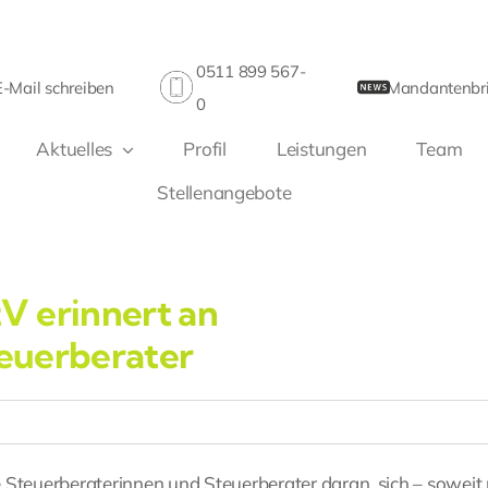
0511 899 567-
E-Mail schreiben
Mandantenbri
0
Aktuelles
Profil
Leistungen
Team
Stellenangebote
V erinnert an
teuerberater
 Steuerberaterinnen und Steuerberater daran, sich – soweit 