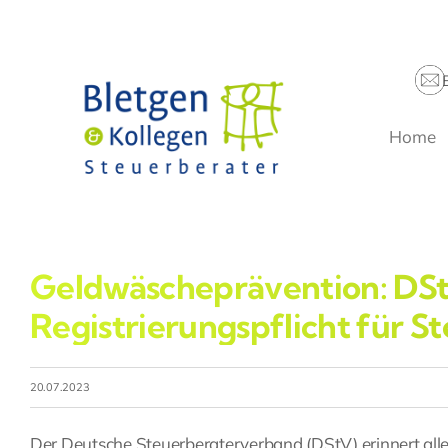
Zum
Inhalt
springen
Home
Geldwäscheprävention: DSt
Registrierungspflicht für S
20.07.2023
Der Deutsche Steuerberaterverband (DStV) erinnert alle