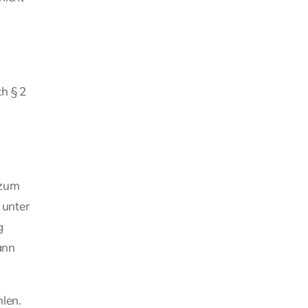
h § 2
 zum
 unter
g
ann
hlen.