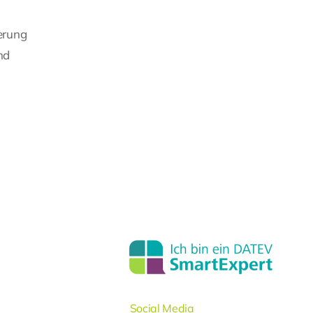
ierung
nd
Social Media