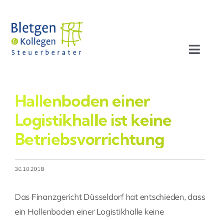
Zum
Inhalt
springen
Toggl
Navig
Aktuelles
Hallenboden einer
Profil
Logistikhalle ist keine
Betriebsvorrichtung
Leistungen
30.10.2018
Team
Das Finanzgericht Düsseldorf hat entschieden, dass
Stellenangebote
ein Hallenboden einer Logistikhalle keine