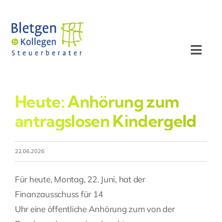
Zum
Inhalt
springen
Toggl
Navig
Aktuelles
Heute: Anhörung zum
Profil
antragslosen Kindergeld
Leistungen
22.06.2026
Team
Für heute, Montag, 22. Juni, hat der
Finanzausschuss für 14
Stellenangebote
Uhr eine öffentliche Anhörung zum von der